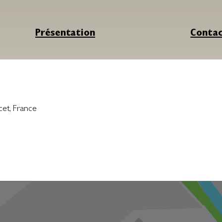
Présentation
Conta
cet
,
France