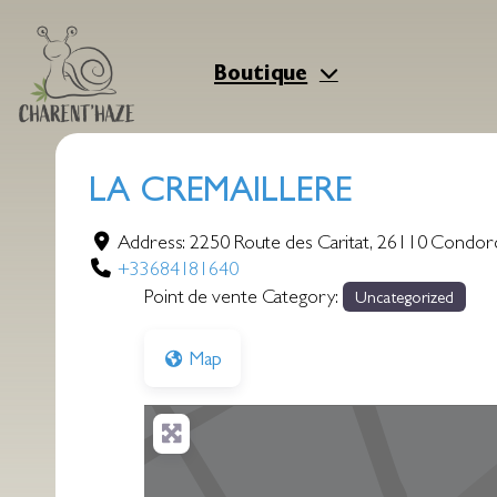
Aller
au
contenu
Boutique
LA CREMAILLERE
Address:
2250 Route des Caritat
,
26110
Condor
+33684181640
Point de vente Category:
Uncategorized
Map