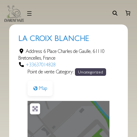
Aller
au
contenu
LA CROIX BLANCHE
Address:
6 Place Charles de Gaulle
,
61110
Bretoncelles
,
France
+33637014828
Point de vente Category:
Uncategorized
Map