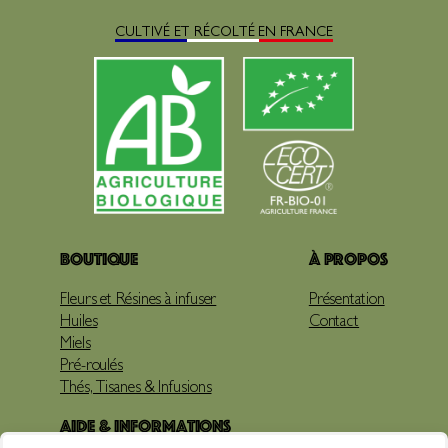
CULTIVÉ ET RÉCOLTÉ EN FRANCE
Boutique
À propos
Fleurs et Résines à infuser
Présentation
Huiles
Contact
Miels
Pré-roulés
Thés, Tisanes & Infusions
Aide & Informations