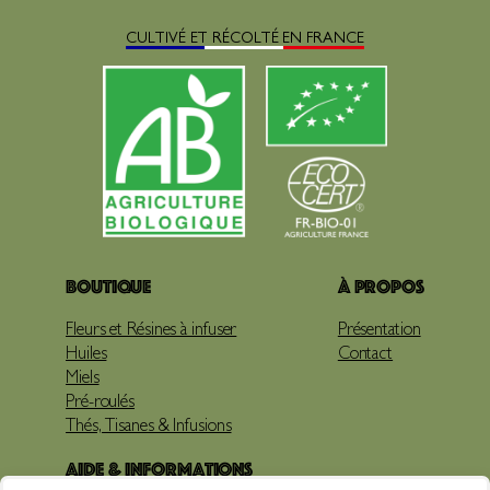
CULTIVÉ ET RÉCOLTÉ EN FRANCE
Boutique
À propos
Fleurs et Résines à infuser
Présentation
Huiles
Contact
Miels
Pré-roulés
Thés, Tisanes & Infusions
Aide & Informations