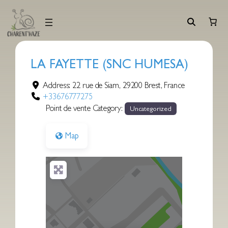
Aller
au
contenu
LA FAYETTE (SNC HUMESA)
Address:
22 rue de Siam
,
29200
Brest
,
France
+33676777275
Point de vente Category:
Uncategorized
Map