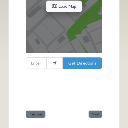
Load Map
Enter your location
Get Directions
Previous
Next