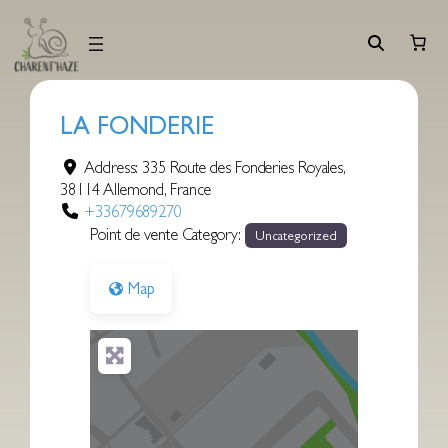
Aller
au
contenu
LA FONDERIE
Address:
335 Route des Fonderies Royales
,
38114
Allemond
,
France
+33679689270
Point de vente Category:
Uncategorized
Map