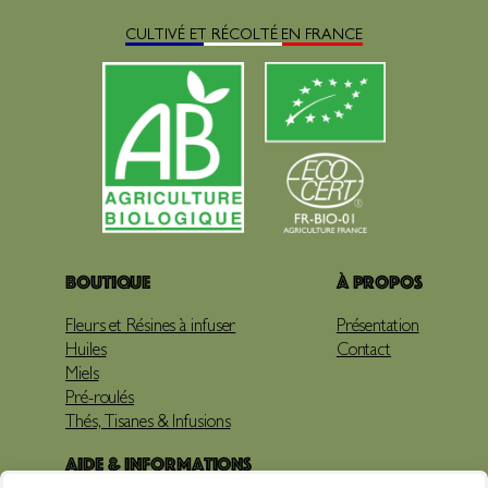
CULTIVÉ ET RÉCOLTÉ EN FRANCE
Boutique
À propos
Fleurs et Résines à infuser
Présentation
Huiles
Contact
Miels
Pré-roulés
Thés, Tisanes & Infusions
Aide & Informations