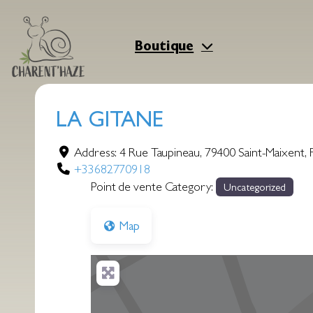
Aller
au
contenu
Boutique
LA GITANE
Address:
4 Rue Taupineau
,
79400
Saint-Maixent
,
+33682770918
Point de vente Category:
Uncategorized
Map