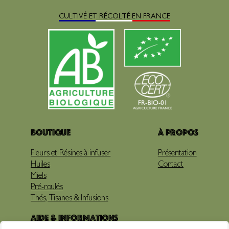
CULTIVÉ ET RÉCOLTÉ EN FRANCE
Boutique
À propos
Fleurs et Résines à infuser
Présentation
Huiles
Contact
Miels
Pré-roulés
Thés, Tisanes & Infusions
Aide & Informations