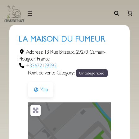
Aller
au
contenu
LA MAISON DU FUMEUR
Address:
13 Rue Brizeux
,
29270
Carhaix-
Plouguer
,
France
+33672129592
Point de vente Category:
Uncategorized
Map