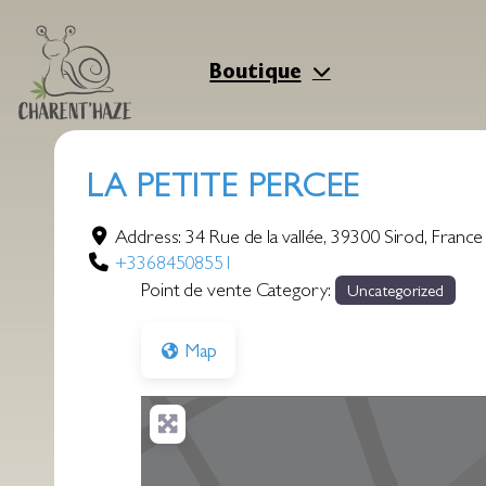
Aller
au
contenu
Boutique
LA PETITE PERCEE
Address:
34 Rue de la vallée
,
39300
Sirod
,
France
+33684508551
Point de vente Category:
Uncategorized
Map