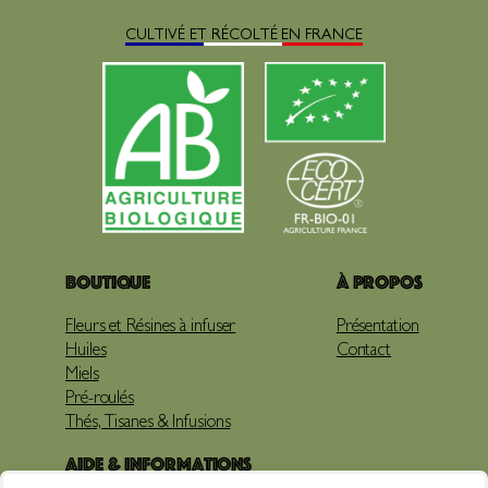
CULTIVÉ ET RÉCOLTÉ EN FRANCE
Boutique
À propos
Fleurs et Résines à infuser
Présentation
Huiles
Contact
Miels
Pré-roulés
Thés, Tisanes & Infusions
Aide & Informations