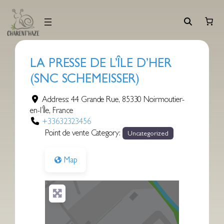
Aller
au
contenu
LA PRESSE DE L’ÎLE D’HER
(SNC SCHEMEISSER)
Address:
44 Grande Rue
,
85330
Noirmoutier-
en-l’Île
,
France
+33632323456
Point de vente Category:
Uncategorized
Map