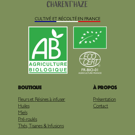
CULTIVÉ ET RÉCOLTÉ EN FRANCE
Boutique
À propos
Fleurs et Résines à infuser
Présentation
Huiles
Contact
Miels
Pré-roulés
Thés, Tisanes & Infusions