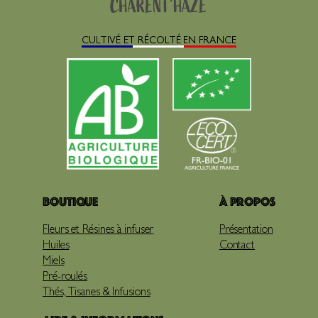
CULTIVÉ ET RÉCOLTÉ EN FRANCE
Boutique
À propos
Fleurs et Résines à infuser
Présentation
Huiles
Contact
Miels
Pré-roulés
Thés, Tisanes & Infusions