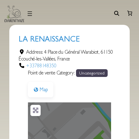
Aller
au
contenu
LA RENAISSANCE
Address:
4 Place du Général Warabiot
,
61150
Écouché-les-Vallées
,
France
+33788148350
Point de vente Category:
Uncategorized
Map