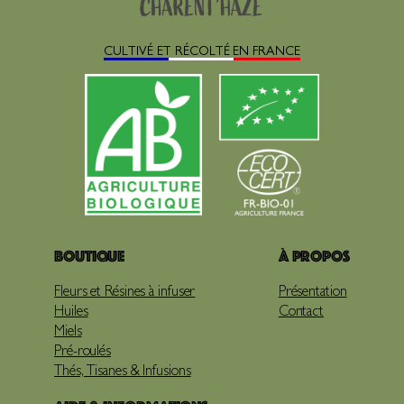
CULTIVÉ ET RÉCOLTÉ EN FRANCE
Boutique
À propos
Fleurs et Résines à infuser
Présentation
Huiles
Contact
Miels
Pré-roulés
Thés, Tisanes & Infusions