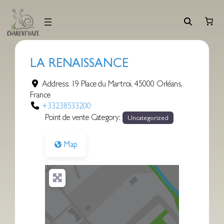
Aller
au
contenu
LA RENAISSANCE
Address:
19 Place du Martroi
,
45000
Orléans
,
France
+33238533200
Point de vente Category:
Uncategorized
Map