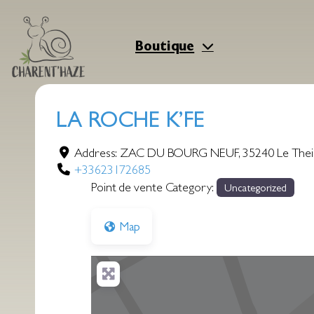
Aller
au
contenu
Boutique
LA ROCHE K’FE
Address:
ZAC DU BOURG NEUF
,
35240
Le Thei
+33623172685
Point de vente Category:
Uncategorized
Map