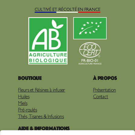
CULTIVÉ ET RÉCOLTÉ EN FRANCE
Boutique
À propos
Fleurs et Résines à infuser
Présentation
Huiles
Contact
Miels
Pré-roulés
Thés, Tisanes & Infusions
Aide & Informations