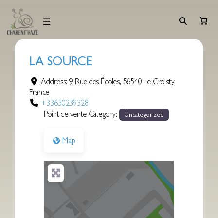
Aller
au
contenu
LA SOURCE
Address:
9 Rue des Écoles
,
56540
Le Croisty
,
France
+33650239328
Point de vente Category:
Uncategorized
Map