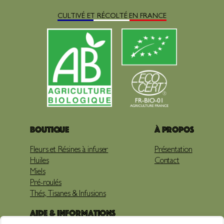
CULTIVÉ ET RÉCOLTÉ EN FRANCE
Boutique
À propos
Fleurs et Résines à infuser
Présentation
Huiles
Contact
Miels
Pré-roulés
Thés, Tisanes & Infusions
Aide & Informations