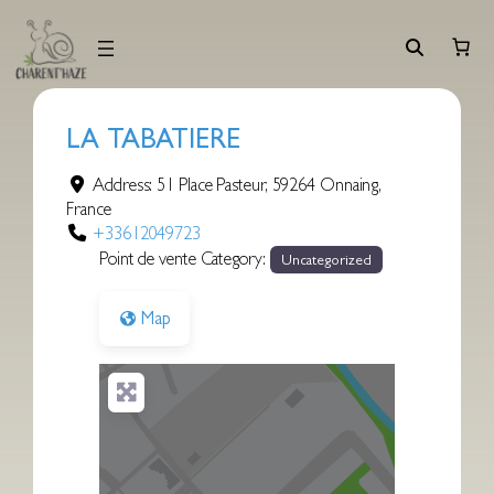
Aller
au
contenu
LA TABATIERE
Address:
51 Place Pasteur
,
59264
Onnaing
,
France
+33612049723
Point de vente Category:
Uncategorized
Map