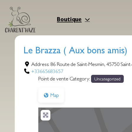
Aller
au
contenu
Boutique
Le Brazza ( Aux bons amis)
Address:
86 Route de Saint-Mesmin
,
45750
Saint
+33665683657
Point de vente Category:
Uncategorized
Map