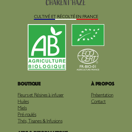
CULTIVÉ ET RÉCOLTÉ EN FRANCE
Boutique
À propos
Fleurs et Résines à infuser
Présentation
Huiles
Contact
Miels
Pré-roulés
Thés, Tisanes & Infusions