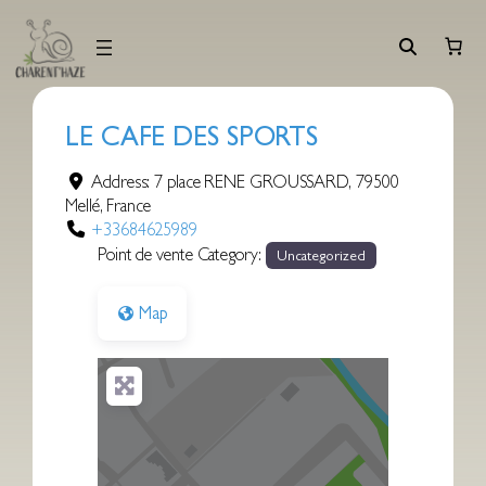
Aller
au
contenu
LE CAFE DES SPORTS
Address:
7 place RENE GROUSSARD
,
79500
Mellé
,
France
+33684625989
Point de vente Category:
Uncategorized
Map