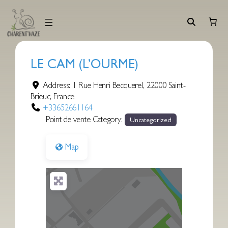
Aller
au
contenu
LE CAM (L’OURME)
Address:
1 Rue Henri Becquerel
,
22000
Saint-
Brieuc
,
France
+33652661164
Point de vente Category:
Uncategorized
Map