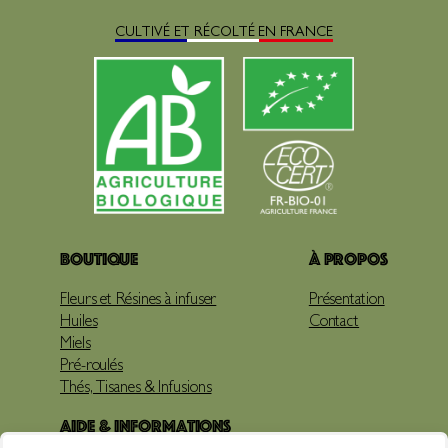
CULTIVÉ ET RÉCOLTÉ EN FRANCE
Boutique
À propos
Fleurs et Résines à infuser
Présentation
Huiles
Contact
Miels
Pré-roulés
Thés, Tisanes & Infusions
Aide & Informations