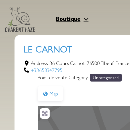
Aller
au
contenu
Boutique
LE CARNOT
Address:
36 Cours Carnot
,
76500
Elbeuf
,
France
+33658347795
Point de vente Category:
Uncategorized
Map