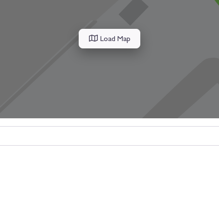
Load Map