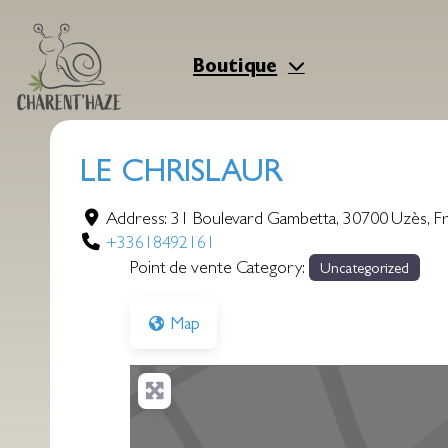
Aller
au
contenu
Boutique
LE CHRISLAUR
Address:
31 Boulevard Gambetta
,
30700
Uzès
,
F
+33618492161
Point de vente Category:
Uncategorized
Map