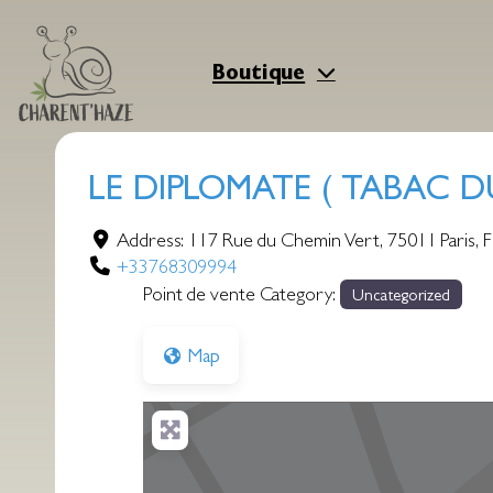
Aller
au
contenu
Boutique
LE DIPLOMATE ( TABAC DU
Address:
117 Rue du Chemin Vert
,
75011
Paris
,
F
+33768309994
Point de vente Category:
Uncategorized
Map