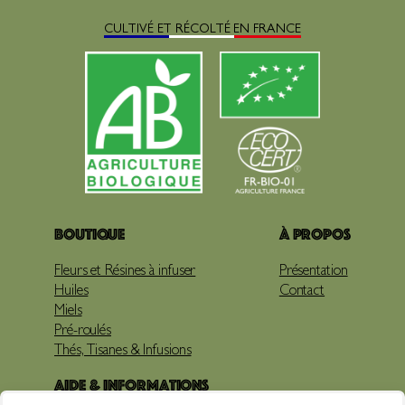
CULTIVÉ ET RÉCOLTÉ EN FRANCE
Boutique
À propos
Fleurs et Résines à infuser
Présentation
Huiles
Contact
Miels
Pré-roulés
Thés, Tisanes & Infusions
Aide & Informations