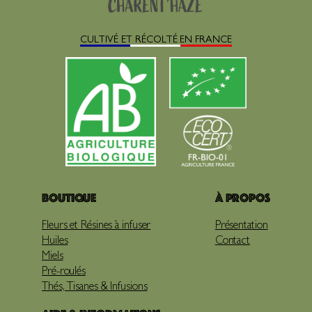
CULTIVÉ ET RÉCOLTÉ EN FRANCE
Boutique
À propos
Fleurs et Résines à infuser
Présentation
Huiles
Contact
Miels
Pré-roulés
Thés, Tisanes & Infusions