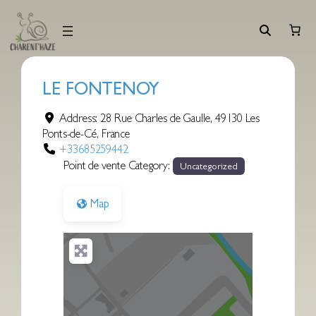
Aller
au
contenu
LE FONTENOY
Address:
28 Rue Charles de Gaulle
,
49130
Les
Ponts-de-Cé
,
France
+33685259442
Point de vente Category:
Uncategorized
Map