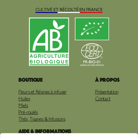
CULTIVÉ ET RÉCOLTÉ EN FRANCE
Boutique
À propos
Fleurs et Résines à infuser
Présentation
Huiles
Contact
Miels
Pré-roulés
Thés, Tisanes & Infusions
Aide & Informations