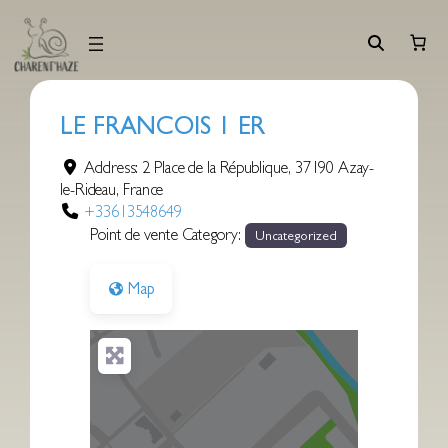
Aller
au
contenu
LE FRANCOIS 1 ER
Address:
2 Place de la République
,
37190
Azay-
le-Rideau
,
France
+33613548649
Point de vente Category:
Uncategorized
Map