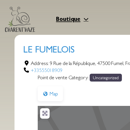
Aller
au
contenu
Boutique
LE FUMELOIS
Address:
9 Rue de la République
,
47500
Fumel
,
Fr
+33555018909
Point de vente Category:
Uncategorized
Map