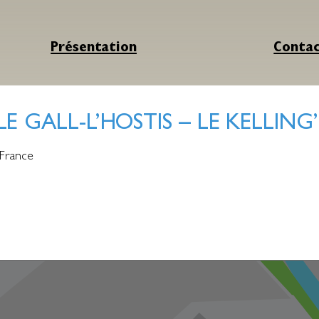
Présentation
Conta
LE GALL-L’HOSTIS – LE KELLING’
France