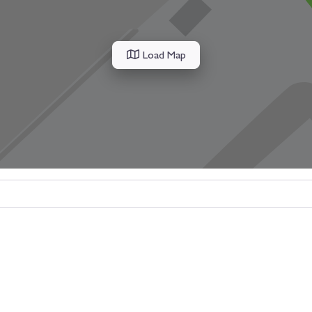
Load Map