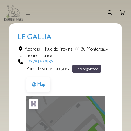
Aller
au
contenu
LE GALLIA
Address:
1 Rue de Provins
,
77130
Montereau-
Fault-Yonne
,
France
+33781693985
Point de vente Category:
Uncategorized
Map