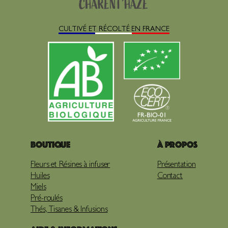
CULTIVÉ ET RÉCOLTÉ EN FRANCE
Boutique
À propos
Fleurs et Résines à infuser
Présentation
Huiles
Contact
Miels
Pré-roulés
Thés, Tisanes & Infusions