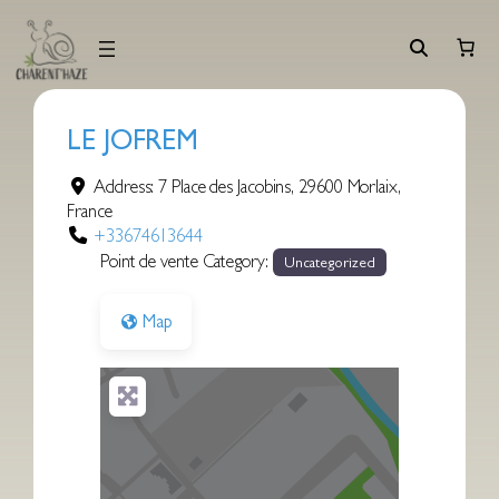
Aller
au
contenu
LE JOFREM
Address:
7 Place des Jacobins
,
29600
Morlaix
,
France
+33674613644
Point de vente Category:
Uncategorized
Map