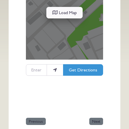
Load Map
Enter your location
Get Directions
Previous
Next