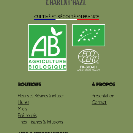
CULTIVÉ ET RÉCOLTÉ EN FRANCE
Boutique
À propos
Fleurs et Résines à infuser
Présentation
Huiles
Contact
Miels
Pré-roulés
Thés, Tisanes & Infusions