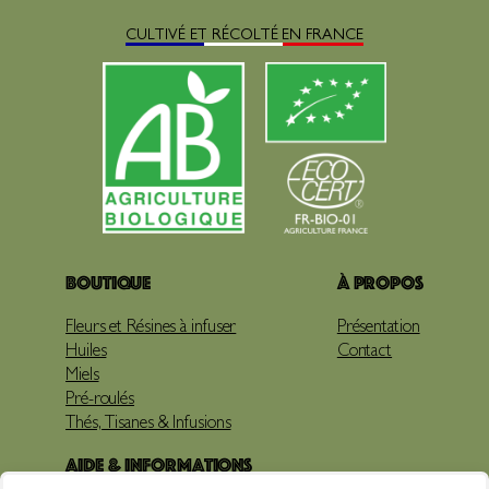
CULTIVÉ ET RÉCOLTÉ EN FRANCE
Boutique
À propos
Fleurs et Résines à infuser
Présentation
Huiles
Contact
Miels
Pré-roulés
Thés, Tisanes & Infusions
Aide & Informations