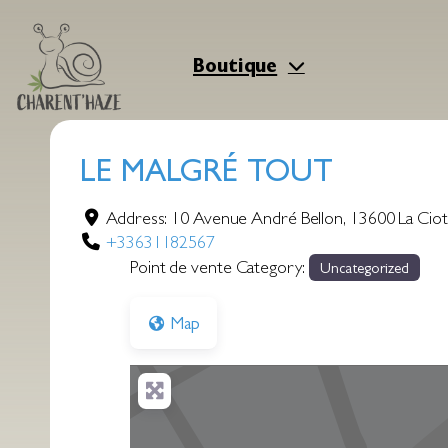
Aller
au
contenu
Boutique
LE MALGRÉ TOUT
Address:
10 Avenue André Bellon
,
13600
La Ciot
+33631182567
Point de vente Category:
Uncategorized
Map