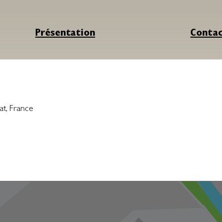
Présentation
Conta
at
,
France