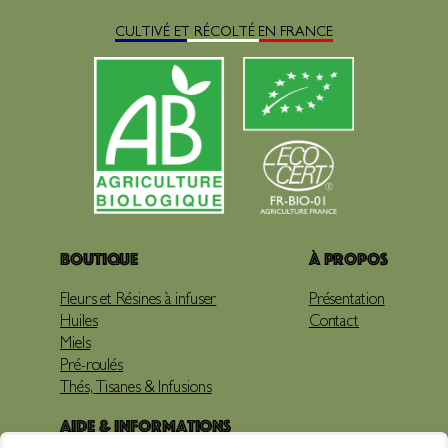
CULTIVÉ ET RÉCOLTÉ EN FRANCE
Boutique
À propos
Fleurs et Résines à infuser
Présentation
Huiles
Contact
Miels
Pré-roulés
Thés, Tisanes & Infusions
Aide & Informations