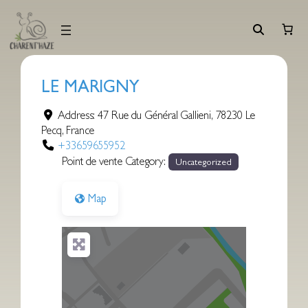
Aller
au
contenu
LE MARIGNY
Address:
47 Rue du Général Gallieni
,
78230
Le
Pecq
,
France
+33659655952
Point de vente Category:
Uncategorized
Map