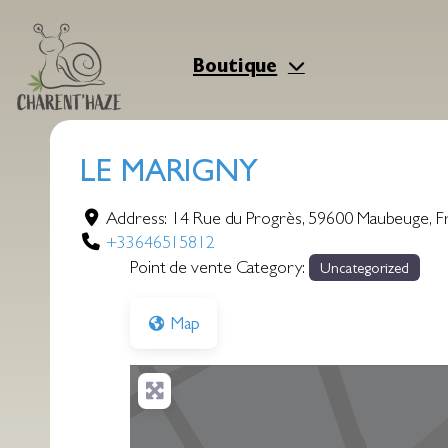
Aller
au
contenu
Boutique
LE MARIGNY
Address:
14 Rue du Progrès
,
59600
Maubeuge
,
F
+33646515812
Point de vente Category:
Uncategorized
Map