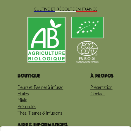
CULTIVÉ ET RÉCOLTÉ EN FRANCE
Boutique
À propos
Fleurs et Résines à infuser
Présentation
Huiles
Contact
Miels
Pré-roulés
Thés, Tisanes & Infusions
Aide & Informations