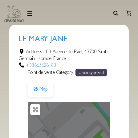
Aller
au
contenu
LE MARY JANE
Address:
103 Avenue du Plaid
,
43700
Saint-
Germain-Laprade
,
France
+33665626183
Point de vente Category:
Uncategorized
Map