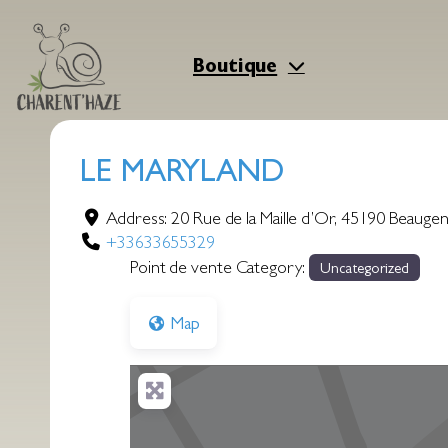
Aller
au
contenu
Boutique
LE MARYLAND
Address:
20 Rue de la Maille d’Or
,
45190
Beaugen
+33633655329
Point de vente Category:
Uncategorized
Map