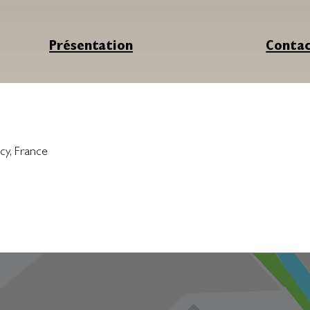
Présentation
Conta
cy
,
France