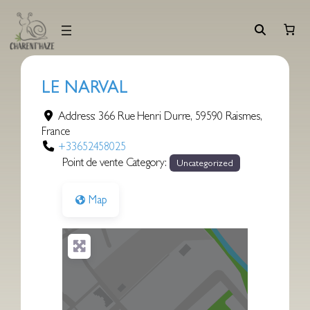
Aller
au
contenu
LE NARVAL
Address:
366 Rue Henri Durre
,
59590
Raismes
,
France
+33652458025
Point de vente Category:
Uncategorized
Map