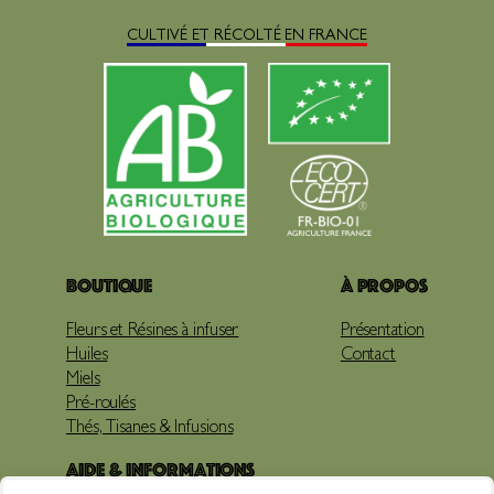
CULTIVÉ ET RÉCOLTÉ EN FRANCE
Boutique
À propos
Fleurs et Résines à infuser
Présentation
Huiles
Contact
Miels
Pré-roulés
Thés, Tisanes & Infusions
Aide & Informations