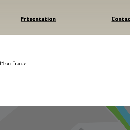
Présentation
Conta
-Milon
,
France