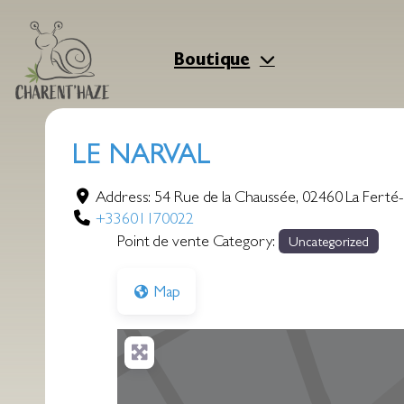
Aller
au
contenu
Boutique
LE NARVAL
Address:
54 Rue de la Chaussée
,
02460
La Ferté
+33601170022
Point de vente Category:
Uncategorized
Map