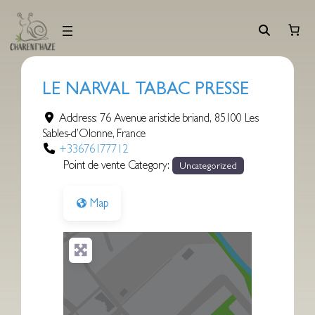
Aller
au
contenu
LE NARVAL TABAC PRESSE
Address:
76 Avenue aristide briand
,
85100
Les
Sables-d’Olonne
,
France
+33676177712
Point de vente Category:
Uncategorized
Map