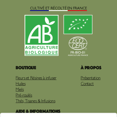
CULTIVÉ ET RÉCOLTÉ EN FRANCE
Boutique
À propos
Fleurs et Résines à infuser
Présentation
Huiles
Contact
Miels
Pré-roulés
Thés, Tisanes & Infusions
Aide & Informations