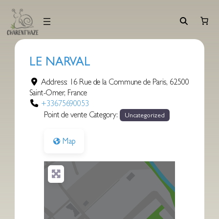
Aller
au
contenu
LE NARVAL
Address:
16 Rue de la Commune de Paris
,
62500
Saint-Omer
,
France
+33675690053
Point de vente Category:
Uncategorized
Map