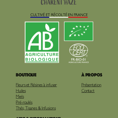
CULTIVÉ ET RÉCOLTÉ EN FRANCE
Boutique
À propos
Fleurs et Résines à infuser
Présentation
Huiles
Contact
Miels
Pré-roulés
Thés, Tisanes & Infusions