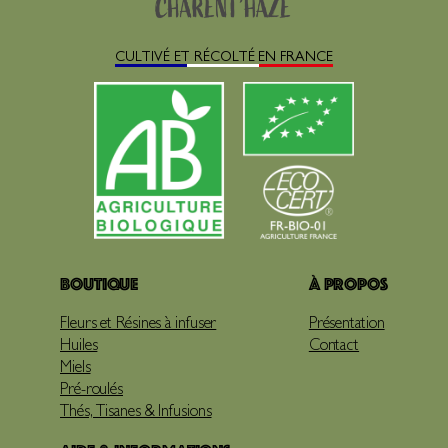
CULTIVÉ ET RÉCOLTÉ EN FRANCE
Boutique
À propos
Fleurs et Résines à infuser
Présentation
Huiles
Contact
Miels
Pré-roulés
Thés, Tisanes & Infusions