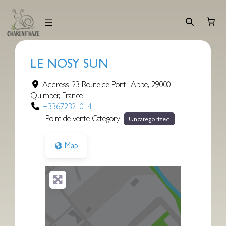
Aller
au
contenu
LE NOSY SUN
Address:
23 Route de Pont l’Abbe
,
29000
Quimper
,
France
+33672321014
Point de vente Category:
Uncategorized
Map