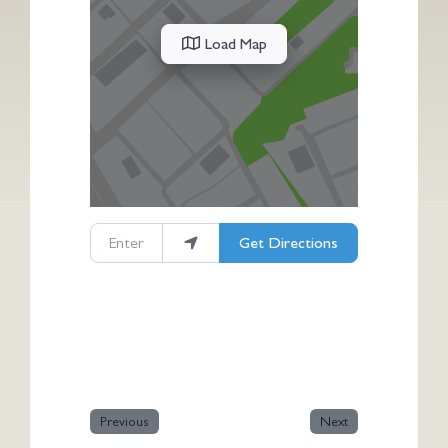
Load Map
Enter your location
Get Directions
Previous
Next