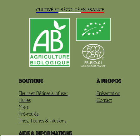
CULTIVÉ ET RÉCOLTÉ EN FRANCE
Boutique
À propos
Fleurs et Résines à infuser
Présentation
Huiles
Contact
Miels
Pré-roulés
Thés, Tisanes & Infusions
Aide & Informations