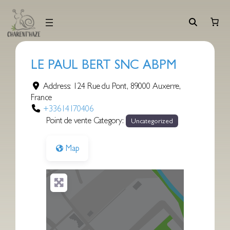
Aller
au
contenu
LE PAUL BERT SNC ABPM
Address:
124 Rue du Pont
,
89000
Auxerre
,
France
+33614170406
Point de vente Category:
Uncategorized
Map