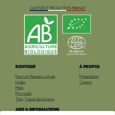
CULTIVÉ ET RÉCOLTÉ EN FRANCE
Boutique
À propos
Fleurs et Résines à infuser
Présentation
Huiles
Contact
Miels
Pré-roulés
Thés, Tisanes & Infusions
Aide & Informations