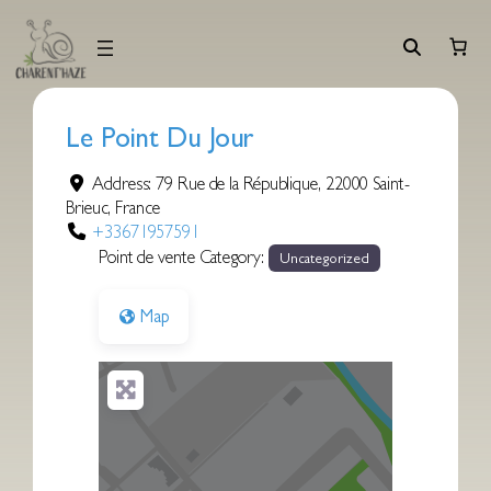
Aller
au
contenu
Le Point Du Jour
Address:
79 Rue de la République
,
22000
Saint-
Brieuc
,
France
+33671957591
Point de vente Category:
Uncategorized
Map