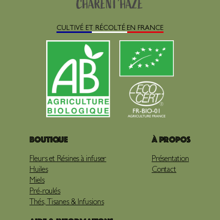
CULTIVÉ ET RÉCOLTÉ EN FRANCE
Boutique
À propos
Fleurs et Résines à infuser
Présentation
Huiles
Contact
Miels
Pré-roulés
Thés, Tisanes & Infusions