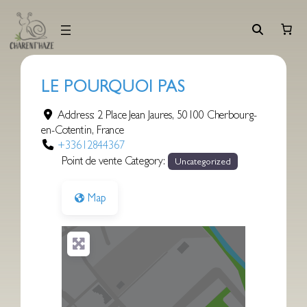
Aller
au
contenu
LE POURQUOI PAS
Address:
2 Place Jean Jaures
,
50100
Cherbourg-
en-Cotentin
,
France
+33612844367
Point de vente Category:
Uncategorized
Map