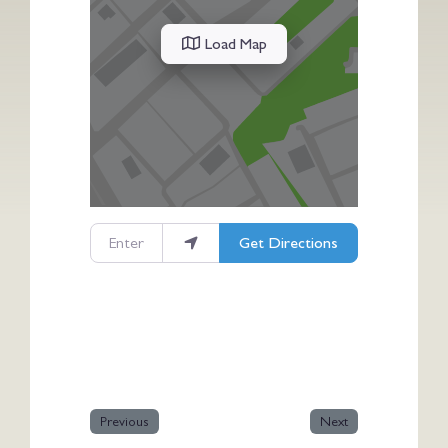
Load Map
Enter your location
Get Directions
Previous
Next