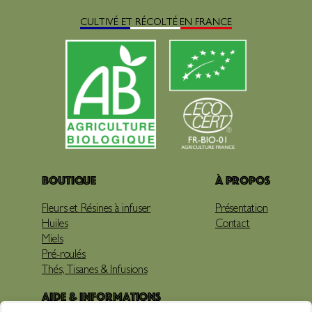
CULTIVÉ ET RÉCOLTÉ EN FRANCE
Boutique
À propos
Fleurs et Résines à infuser
Présentation
Huiles
Contact
Miels
Pré-roulés
Thés, Tisanes & Infusions
Aide & Informations