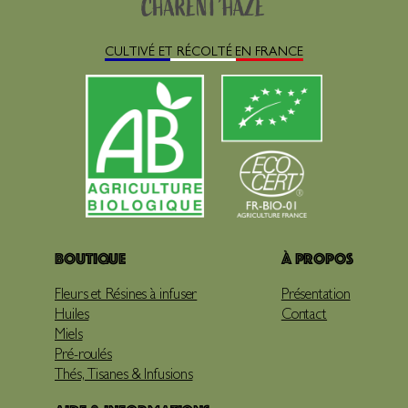
CULTIVÉ ET RÉCOLTÉ EN FRANCE
Boutique
À propos
Fleurs et Résines à infuser
Présentation
Huiles
Contact
Miels
Pré-roulés
Thés, Tisanes & Infusions