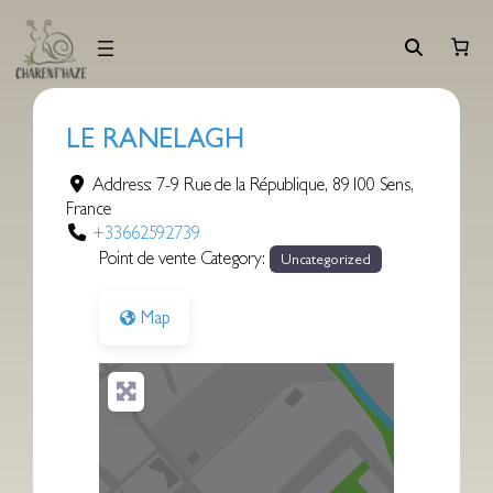
Aller
au
contenu
LE RANELAGH
Address:
7-9 Rue de la République
,
89100
Sens
,
France
+33662592739
Point de vente Category:
Uncategorized
Map