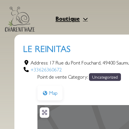
Aller
au
contenu
Boutique
LE REINITAS
Address:
17 Rue du Pont Fouchard
,
49400
Saumu
+33626360672
Point de vente Category:
Uncategorized
Map