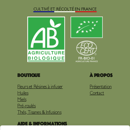
CULTIVÉ ET RÉCOLTÉ EN FRANCE
Boutique
À propos
Fleurs et Résines à infuser
Présentation
Huiles
Contact
Miels
Pré-roulés
Thés, Tisanes & Infusions
Aide & Informations