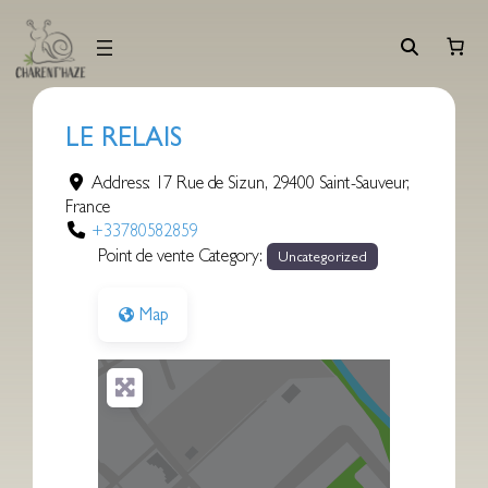
Aller
au
contenu
LE RELAIS
Address:
17 Rue de Sizun
,
29400
Saint-Sauveur
,
France
+33780582859
Point de vente Category:
Uncategorized
Map