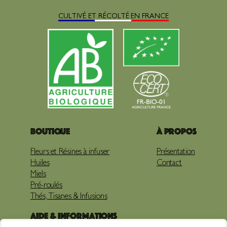
CULTIVÉ ET RÉCOLTÉ EN FRANCE
Boutique
À propos
Fleurs et Résines à infuser
Présentation
Huiles
Contact
Miels
Pré-roulés
Thés, Tisanes & Infusions
Aide & Informations