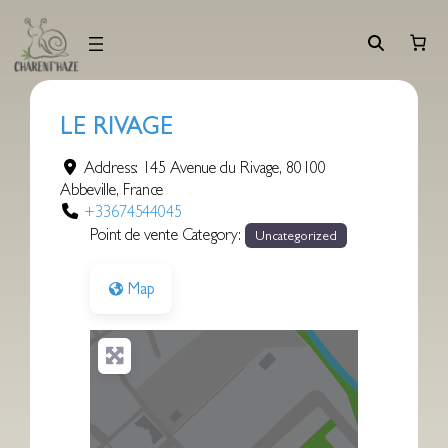
Aller
au
contenu
LE RIVAGE
Address:
145 Avenue du Rivage
,
80100
Abbeville
,
France
+33674544045
Point de vente Category:
Uncategorized
Map