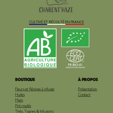
CULTIVÉ ET RÉCOLTÉ EN FRANCE
Boutique
À propos
Fleurs et Résines à infuser
Présentation
Huiles
Contact
Miels
Pré-roulés
Thés, Tisanes & Infusions