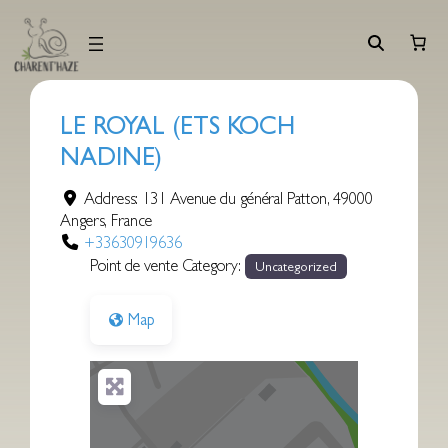
Aller
au
contenu
LE ROYAL (ETS KOCH
NADINE)
Address:
131 Avenue du général Patton
,
49000
Angers
,
France
+33630919636
Point de vente Category:
Uncategorized
Map