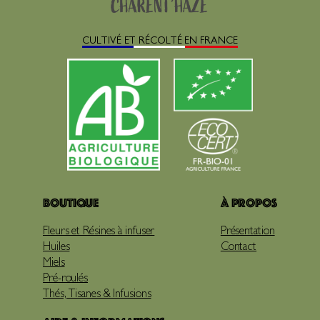
CULTIVÉ ET RÉCOLTÉ EN FRANCE
Boutique
À propos
Fleurs et Résines à infuser
Présentation
Huiles
Contact
Miels
Pré-roulés
Thés, Tisanes & Infusions