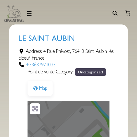
Aller
au
contenu
LE SAINT AUBIN
Address:
4 Rue Prévost
,
76410
Saint-Aubin-lès-
Elbeuf
,
France
+33687971033
Point de vente Category:
Uncategorized
Map