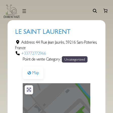
Aller
au
contenu
LE SAINT LAURENT
Address:
44 Rue Jean Jaurès
,
59216
Sars-Poteries
,
France
+33772772966
Point de vente Category:
Uncategorized
Map