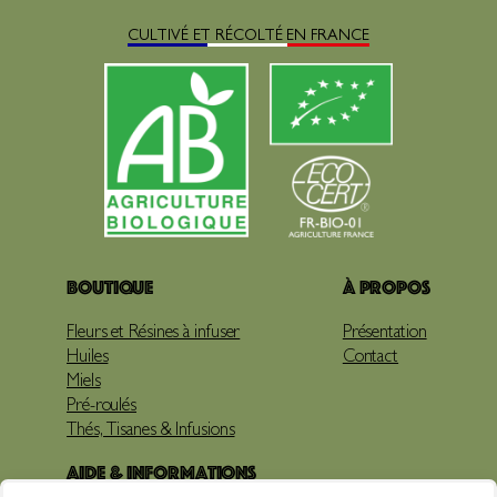
CULTIVÉ ET RÉCOLTÉ EN FRANCE
Boutique
À propos
Fleurs et Résines à infuser
Présentation
Huiles
Contact
Miels
Pré-roulés
Thés, Tisanes & Infusions
Aide & Informations