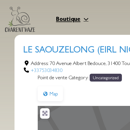
Aller
au
contenu
Boutique
LE SAOUZELONG (EIRL N
Address:
70 Avenue Albert Bedouce
,
31400
Tou
+33753034830
Point de vente Category:
Uncategorized
Map