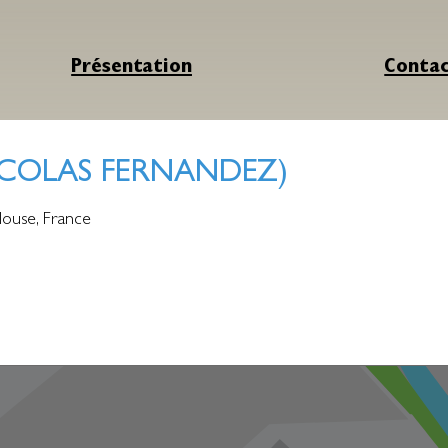
Présentation
Conta
ICOLAS FERNANDEZ)
louse
,
France